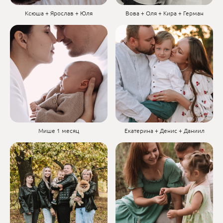
Ксюша + Ярослав + Юля
Вова + Оля + Кира + Герман
Мише 1 месяц
Екатерина + Денис + Даниил